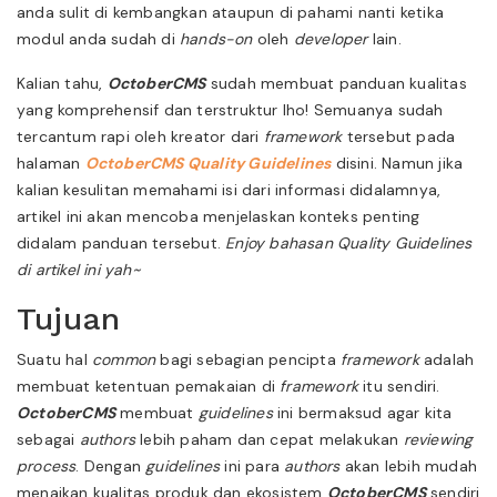
anda sulit di kembangkan ataupun di pahami nanti ketika
modul anda sudah di
hands-on
oleh
developer
lain.
Kalian tahu,
OctoberCMS
sudah membuat panduan kualitas
yang komprehensif dan terstruktur lho! Semuanya sudah
tercantum rapi oleh kreator dari
framework
tersebut pada
halaman
OctoberCMS Quality Guidelines
disini. Namun jika
kalian kesulitan memahami isi dari informasi didalamnya,
artikel ini akan mencoba menjelaskan konteks penting
didalam panduan tersebut.
Enjoy bahasan Quality Guidelines
di artikel ini yah~
Tujuan
Suatu hal
common
bagi sebagian pencipta
framework
adalah
membuat ketentuan pemakaian di
framework
itu sendiri.
OctoberCMS
membuat
guidelines
ini bermaksud agar kita
sebagai
authors
lebih paham dan cepat melakukan
reviewing
process
. Dengan
guidelines
ini para
authors
akan lebih mudah
menaikan kualitas produk dan ekosistem
OctoberCMS
sendiri