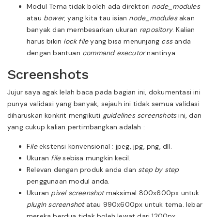
Modul Tema tidak boleh ada direktori
node_modules
atau
bower
, yang kita tau isian
node_modules
akan
banyak dan membesarkan ukuran
repository
. Kalian
harus bikin
lock file
yang bisa menunjang
css
anda
dengan bantuan
command executor
nantinya.
Screenshots
Jujur saya agak lelah baca pada bagian ini, dokumentasi ini
punya validasi yang banyak, sejauh ini tidak semua validasi
diharuskan konkrit mengikuti
guidelines
screenshots
ini, dan
yang cukup kalian pertimbangkan adalah :
F
ile
ekstensi konvensional ; jpeg, jpg, png, dll.
Ukuran
file
sebisa mungkin kecil.
Relevan dengan produk anda dan
step by step
penggunaan modul anda.
Ukuran
pixel
screenshot
maksimal 800x600px untuk
plugin
screenshot
atau 990x600px untuk tema. lebar
mereka berdua tidak boleh lewat dari 1200px.