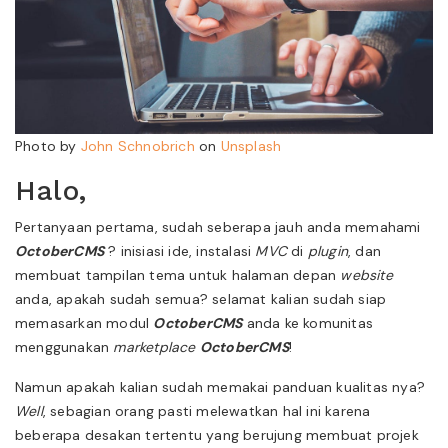
Photo by
John Schnobrich
on
Unsplash
Halo,
Pertanyaan pertama, sudah seberapa jauh anda memahami
OctoberCMS
? inisiasi ide, instalasi
MVC
di
plugin
, dan
membuat tampilan tema untuk halaman depan
website
anda, apakah sudah semua? selamat kalian sudah siap
memasarkan modul
OctoberCMS
anda ke komunitas
menggunakan
marketplace
OctoberCMS
!
Namun apakah kalian sudah memakai panduan kualitas nya?
Well
, sebagian orang pasti melewatkan hal ini karena
beberapa desakan tertentu yang berujung membuat projek