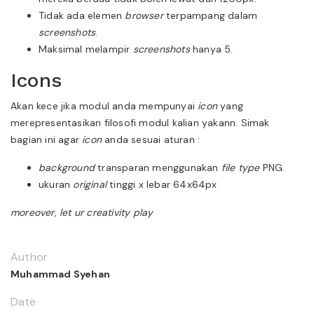
Tidak ada elemen
browser
terpampang dalam
screenshots
.
Maksimal melampir
screenshots
hanya 5.
Icons
Akan kece jika modul anda mempunyai
icon
yang
merepresentasikan filosofi modul kalian yakann. Simak
bagian ini agar
icon
anda sesuai aturan :
background
transparan menggunakan
file type
PNG.
ukuran
original
tinggi x lebar 64x64px
moreover, let ur creativity play
Author
Muhammad Syehan
Date